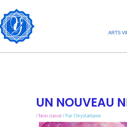
Aller
au
contenu
ARTS V
UN NOUVEAU NE
/
Non classé
/ Par
Chrystaldame