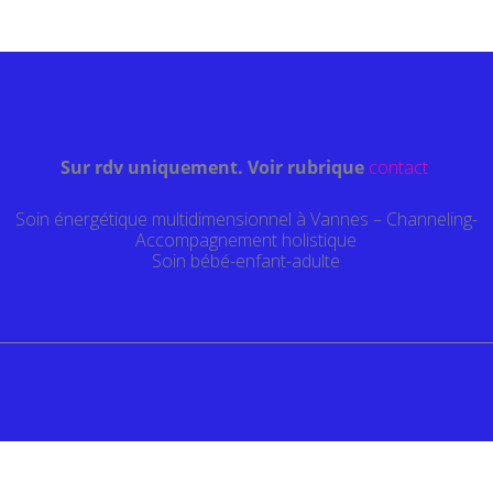
Sur rdv uniquement. Voir rubrique
contact
Soin énergétique multidimensionnel à Vannes – Channeling-
Accompagnement holistique
Soin bébé-enfant-adulte