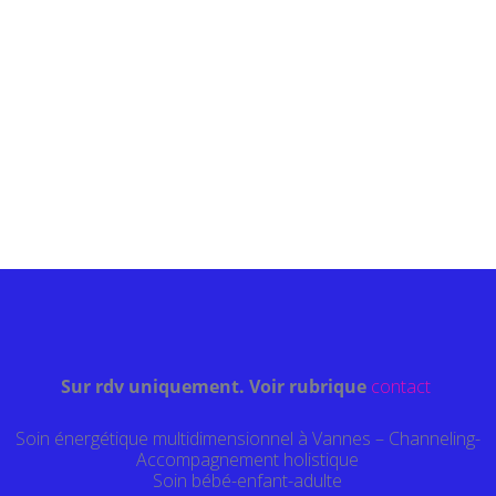
Sur rdv uniquement. Voir rubrique
contact
Soin énergétique multidimensionnel à Vannes – Channeling-
Accompagnement holistique
Soin bébé-enfant-adulte