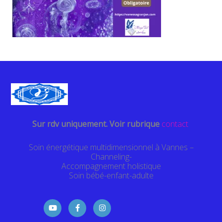
Sur rdv uniquement. Voir rubrique
contact
Soin énergétique multidimensionnel à Vannes –
Channeling-
Accompagnement holistique
Soin bébé-enfant-adulte
Y
F
I
o
a
n
u
c
s