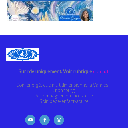
Sur rdv uniquement. Voir rubrique
contact
Soin énergétique multidimensionnel à Vannes –
Channeling-
Accompagnement holistique
Soin bébé-enfant-adulte
Y
F
I
o
a
n
u
c
s