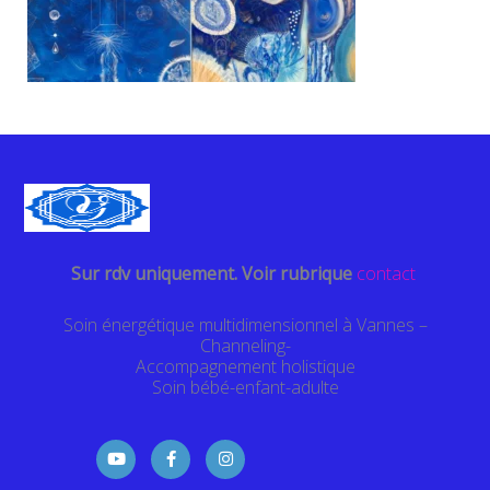
Sur rdv uniquement. Voir rubrique
contact
Soin énergétique multidimensionnel à Vannes –
Channeling-
Accompagnement holistique
Soin bébé-enfant-adulte
Y
F
I
o
a
n
u
c
s