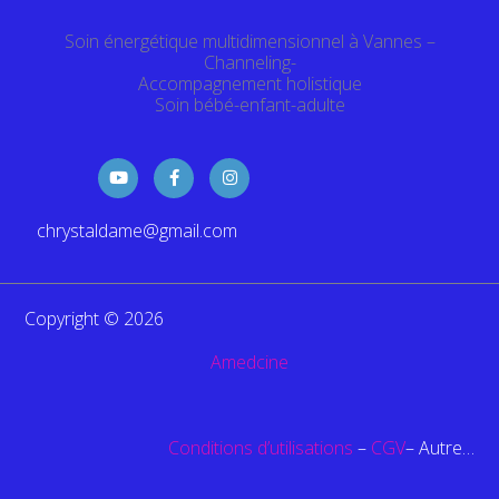
Soin énergétique multidimensionnel à Vannes –
Channeling-
Accompagnement holistique
Soin bébé-enfant-adulte
Y
F
I
o
a
n
u
c
s
t
e
t
chrystaldame@gmail.com
u
b
a
b
o
g
e
o
r
k
a
-
m
f
Copyright © 2026
Amedcine
Conditions d’utilisations
–
CGV
– Autre…