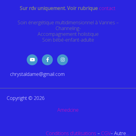
Sur rdv uniquement. Voir rubrique
contact
Soin énergétique multidimensionnel à Vannes –
Channeling-
Accompagnement holistique
Soin bébé-enfant-adulte
Y
F
I
o
a
n
u
c
s
t
e
t
chrystaldame@gmail.com
u
b
a
b
o
g
e
o
r
k
a
-
m
f
Copyright © 2026
Amedcine
Conditions d’utilisations
–
CGV
– Autre…