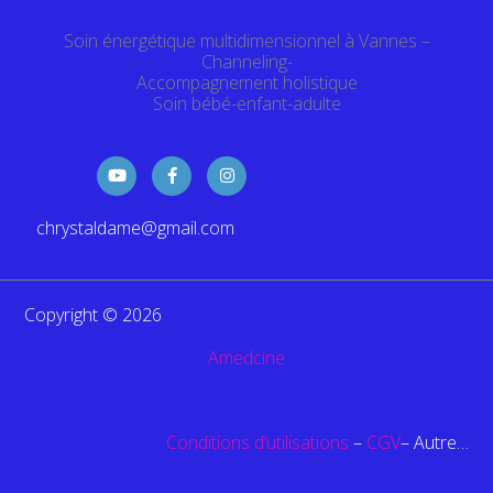
Soin énergétique multidimensionnel à Vannes –
Channeling-
Accompagnement holistique
Soin bébé-enfant-adulte
Y
F
I
o
a
n
u
c
s
t
e
t
chrystaldame@gmail.com
u
b
a
b
o
g
e
o
r
k
a
-
m
f
Copyright © 2026
Amedcine
Conditions d’utilisations
–
CGV
– Autre…